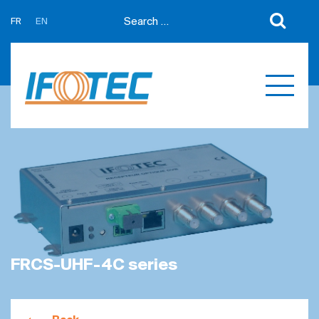
FR
EN
About us
News
Support
Partners
Expertises
Contact us
Développement sur mesure
Quotations
Produits
Références
FRCS-UHF-4C series