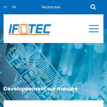
FR
EN
A propos
Actualités
Support
Partenaires
Expertises
Contact
Développement sur mesure
Mes devis
Produits
Références
Développement sur mesure