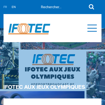
FR
EN
A propos
Actualités
Support
Partenaires
Expertises
Contact
Développement sur mesure
Mes devis
Produits
Références
IFOTEC AUX JEUX OLYMPIQUES