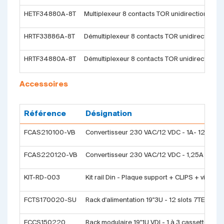
HETF34880A-8T
Multiplexeur 8 contacts TOR unidirectionnels
HRTF33886A-8T
Démultiplexeur 8 contacts TOR unidirectionne
HRTF34880A-8T
Démultiplexeur 8 contacts TOR unidirectionne
Accessoires
Référence
Désignation
FCAS210100-VB
Convertisseur 230 VAC/12 VDC - 1A- 12W - Pr
FCAS220120-VB
Convertisseur 230 VAC/12 VDC - 1,25A - 15 W 
KIT-RD-003
Kit rail Din - Plaque support + CLIPS + vis
FCTS170020-SU
Rack d'alimentation 19''3U - 12 slots 7TE ou 6
FCCS150220
Rack modulaire 19''1U VDI - 1 à 3 cassettes 7T