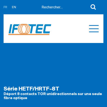
FR
EN
A propos
Actualités
Support
Partenaires
Expertises
Contact
Développement sur mesure
Mes devis
Produits
Références
Série HETF/HRTF-8T
Déport 8 contacts TOR unidirectionnels sur une seule
fibre optique