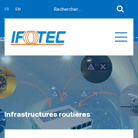
FR
EN
A propos
Actualités
Support
Partenaires
Expertises
Contact
Développement sur mesure
Mes devis
Produits
Références
Infrastructures routières