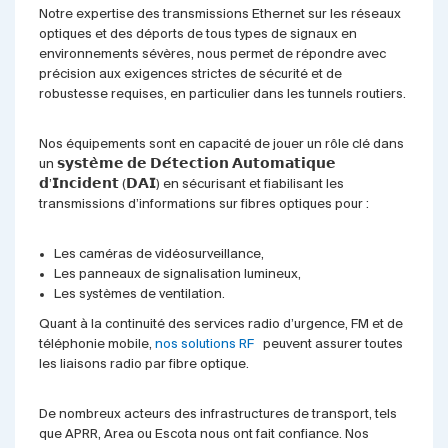
Notre expertise des transmissions Ethernet sur les réseaux
optiques et des déports de tous types de signaux en
environnements sévères, nous permet de répondre avec
précision aux exigences strictes de sécurité et de
robustesse requises, en particulier dans les tunnels routiers.
Nos équipements sont en capacité de jouer un rôle clé dans
un 𝘀𝘆𝘀𝘁𝗲̀𝗺𝗲 𝗱𝗲 𝗗𝗲́𝘁𝗲𝗰𝘁𝗶𝗼𝗻 𝗔𝘂𝘁𝗼𝗺𝗮𝘁𝗶𝗾𝘂𝗲
𝗱’𝗜𝗻𝗰𝗶𝗱𝗲𝗻𝘁 (𝗗𝗔𝗜) en sécurisant et fiabilisant les
transmissions d’informations sur fibres optiques pour :
Les caméras de vidéosurveillance,
Les panneaux de signalisation lumineux,
Les systèmes de ventilation.
Quant à la continuité des services radio d’urgence, FM et de
téléphonie mobile,
nos solutions RF
peuvent assurer toutes
les liaisons radio par fibre optique.
De nombreux acteurs des infrastructures de transport, tels
que APRR, Area ou Escota nous ont fait confiance. Nos