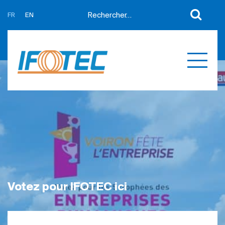
FR
EN
A propos
Actualités
Support
Partenaires
Expertises
Contact
Développement sur mesure
Mes devis
Produits
Références
Votez pour IFOTEC ici