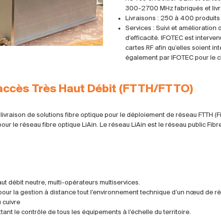
300-2700 MHz fabriqués et livr
Livraisons : 250 à 400 produits
Services : Suivi et amélioration 
d’efficacité. IFOTEC est interve
cartes RF afin qu’elles soient i
également par IFOTEC pour le cl
 accès Très Haut Débit (FTTH/FTTO)
 livraison de solutions fibre optique pour le déploiement de réseau FTTH (F
r le réseau fibre optique LiAin. Le réseau LiAin est le réseau public Fib
aut débit neutre, multi-opérateurs multiservices.
pour la gestion à distance tout l’environnement technique d’un nœud de r
u cuivre
nt le contrôle de tous les équipements à l’échelle du territoire.