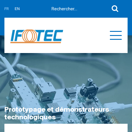
FR
EN
A propos
Actualités
Support
Partenaires
Expertises
Contact
Développement sur mesure
Mes devis
Produits
Références
Prototypage et démonstrateurs
technologiques