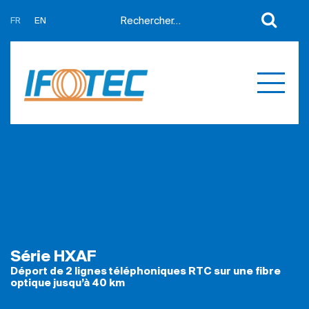
FR
EN
A propos
Actualités
Support
Partenaires
Expertises
Contact
Développement sur mesure
Mes devis
Produits
Références
Série HXAF
Déport de 2 lignes téléphoniques RTC sur une fibre
optique jusqu’à 40 km