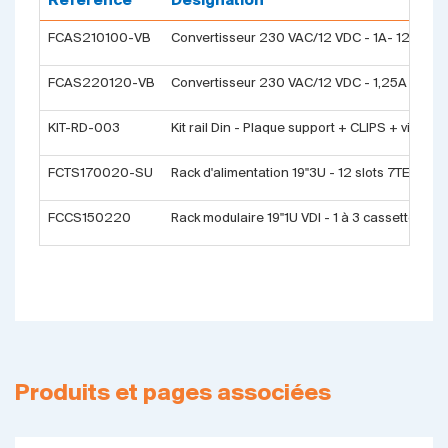
Référence
Désignation
FCAS210100-VB
Convertisseur 230 VAC/12 VDC - 1A- 12W - Pr
FCAS220120-VB
Convertisseur 230 VAC/12 VDC - 1,25A - 15 W 
KIT-RD-003
Kit rail Din - Plaque support + CLIPS + vis
FCTS170020-SU
Rack d'alimentation 19''3U - 12 slots 7TE ou 6
FCCS150220
Rack modulaire 19''1U VDI - 1 à 3 cassettes 7T
Produits et pages associées