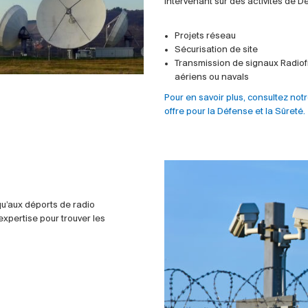
intervenant sur des activités de Dé
Projets réseau
Sécurisation de site
Transmission de signaux Radiof
aériens ou navals
Pour en savoir plus, consultez not
offre pour la Défense et la Sûreté.
qu’aux déports de radio
xpertise pour trouver les