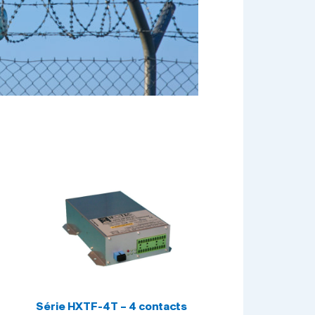
Série HXTF-4T – 4 contacts