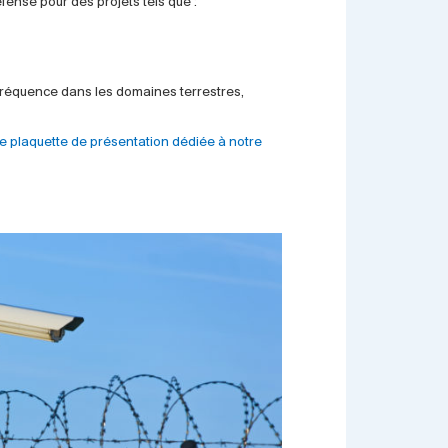
fense pour des projets tels que :
réquence dans les domaines terrestres,
re plaquette de présentation dédiée à notre