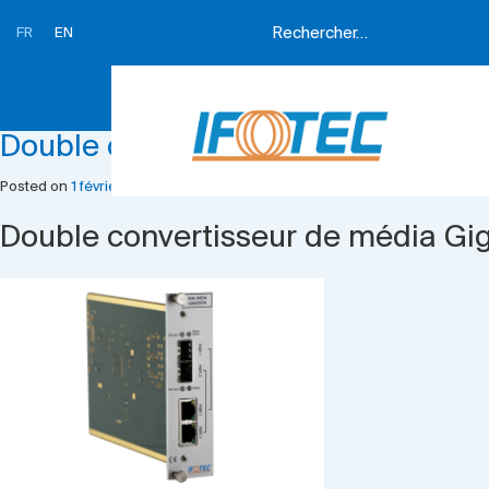
FR
EN
Mois :
février 2022
Double convertisseur de média
Posted on
1 février 2022
25 janvier 2023
by
Ifotec Ifotec
Double convertisseur de média Gig