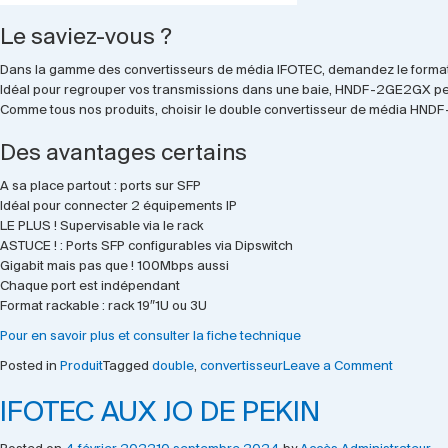
Le saviez-vous ?
Dans la gamme des convertisseurs de média IFOTEC, demandez le format
Idéal pour regrouper vos transmissions dans une baie, HNDF-2GE2GX perm
Comme tous nos produits, choisir le double convertisseur de média HNDF-
Des avantages certains
A sa place partout : ports sur SFP
Idéal pour connecter 2 équipements IP
LE PLUS ! Supervisable via le rack
ASTUCE ! : Ports SFP configurables via Dipswitch
Gigabit mais pas que ! 100Mbps aussi
Chaque port est indépendant
Format rackable : rack 19″1U ou 3U
Pour en savoir plus et consulter la fiche technique
on
Posted in
Produit
Tagged
double
,
convertisseur
Leave a Comment
Double
IFOTEC AUX JO DE PEKIN
converti
de
média