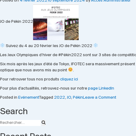
Posted on
4 février 2022
10 septembre 2024
by
Accès Administrateur
JO de Pékin 2022
Suivez du 4 au 20 février les JO de Pékin 2022
Les Jeux Olympiques d’hiver de #Pékin2022 sont sur 3 sites de compétiti
Six mois après les jeux d’été de Tokyo, IFOTEC sera massivement présent
optique que nous avons mis au point
.
Pour retrouver tous nos produits
cliquez ici
Pour plus d’actualités, retrouvez-nous sur notre
page LinkedIn
on
Posted in
Evénement
Tagged
2022
,
JO
,
Pékin
Leave a Comment
IFOTEC
Search
AUX
JO
DE
PEKIN