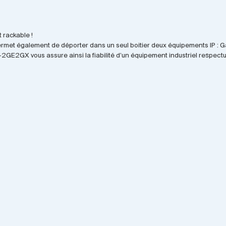
 rackable !
et également de déporter dans un seul boitier deux équipements IP : Gai
2GE2GX vous assure ainsi la fiabilité d’un équipement industriel respect
sseur