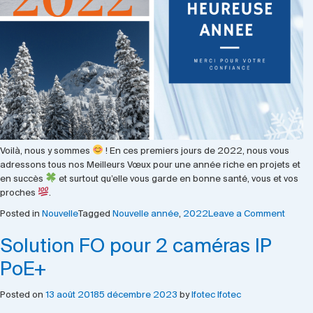
Voilà, nous y sommes
! En ces premiers jours de 2022, nous vous
adressons tous nos Meilleurs Vœux pour une année riche en projets et
en succès
et surtout qu’elle vous garde en bonne santé, vous et vos
proches
.
on
Posted in
Nouvelle
Tagged
Nouvelle année
,
2022
Leave a Comment
Excell
Solution FO pour 2 caméras IP
année
2022
PoE+
Posted on
13 août 2018
5 décembre 2023
by
Ifotec Ifotec