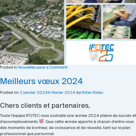
on
Posted in
Nouvelle
Leave a Comment
Nous
Meilleurs vœux 2024
recrutons
!
Posted on
2 janvier 2024
6 février 2024
by
Ifotec Ifotec
Chers clients et partenaires,
Toute l’équipe IFOTEC vous souhaite une année 2024 pleine de succès et
d’accomplissements
. Que cette année apporte à chacun d’entre vous
des moments de bonheur, de croissance et de réussite, tant sur le plan
professionnel que personnel.