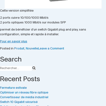
Cette version simplifiée
2 ports cuivre 10/100/1000 Mbit/s
2 ports optiques 1000 Mbit/s sur modules SFP
permet de bénéficier d’un switch Gigabit plug and play, sans
configuration, simple et rapide à installer.
Pour en savoir plus
on
Posted in
Produit
,
Nouvelle
Leave a Comment
Solution
Search
FO
pour
2
caméras
IP
Recent Posts
PoE+
Fermeture estivale
Optimiser un réseau fibre optique
Convertisseur de média industriel
Switch 10 Gigabit sécurisé