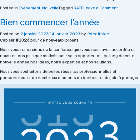
on
Posted in
Evénement
,
Nouvelle
Tagged
RATP
Leave a Comment
La
Bien commencer l’année
RATP
a
retenu
Posted on
2 janvier 2023
24 janvier 2023
by
Ifotec Ifotec
la
Cap sur
#2023
pour de nouveaux projets !
solution
Nous vous remercions de la confiance que vous nous avez accordée et
IFOTEC
nous restons plus que motivés pour vous apporter tout au long de cette
nouvelle année nos idées, notre expertise et nos solutions.
Nous vous souhaitons de belles réussites professionnelles et
personnelles et de nombreux moments de bonheur et de joie à partager.