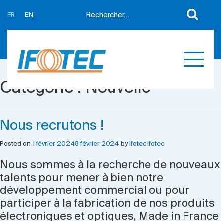
FR
EN
A propos
Actualités
Support
Partenaires
Catégorie :
Nouvelle
Expertises
Contact
Développement sur mesure
Mes devis
Nous recrutons !
Produits
Posted on
1 février 2024
8 février 2024
by
Ifotec Ifotec
Références
Nous sommes à la recherche de nouveaux
talents pour mener à bien notre
développement commercial ou pour
participer à la fabrication de nos produits
électroniques et optiques, Made in France