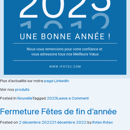
Plus d’actualité sur notre
page LinkedIn
Voir nos
produits
on
Posted in
Nouvelle
Tagged
2023
Leave a Comment
Bien
Fermeture Fêtes de fin d’année
commencer
l’année
Posted on
2 décembre 2022
21 décembre 2022
by
Ifotec Ifotec