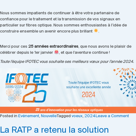
Nous sommes impatients de continuer à être votre partenaire de
confiance pour le traitement et la transmission de vos signaux en
particulier sur fibres optique. Nous sommes enthousiastes à l’idée de
construire ensemble un avenir encore plus brillant
.
Merci pour ces
25 années extraordinaires
, que nous avons le plaisir de
célébrer depuis le 1er janvier
, et que l’aventure continue !
Toute l’équipe IFOTEC vous souhaite ses meilleurs vœux pour l’année 2024.
on
Posted in
Evénement
,
Nouvelle
Tagged
voeux
,
2024
Leave a Comment
Mei
La RATP a retenu la solution
vœ
20