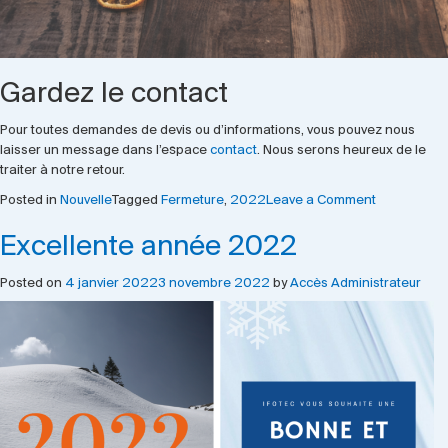
Gardez le contact
Pour toutes demandes de devis ou d’informations, vous pouvez nous
laisser un message dans l’espace
contact
. Nous serons heureux de le
traiter à notre retour.
on
Posted in
Nouvelle
Tagged
Fermeture
,
2022
Leave a Comment
Fermeture
Excellente année 2022
Fêtes
de
fin
Posted on
4 janvier 2022
3 novembre 2022
by
Accès Administrateur
d’année