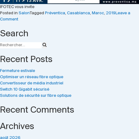
IFOTEC vous invite
Posted in
Salon
Tagged
Préventica
,
Casablanca
,
Maroc
,
2019
Leave a
on
Comment
IFOTEC
Search
à
Préventica
Casablanca
2019
Recent Posts
Fermeture estivale
Optimiser un réseau fibre optique
Convertisseur de média industriel
Switch 10 Gigabit sécurisé
Solutions de sécurité sur fibre optique
Recent Comments
Archives
août 2026