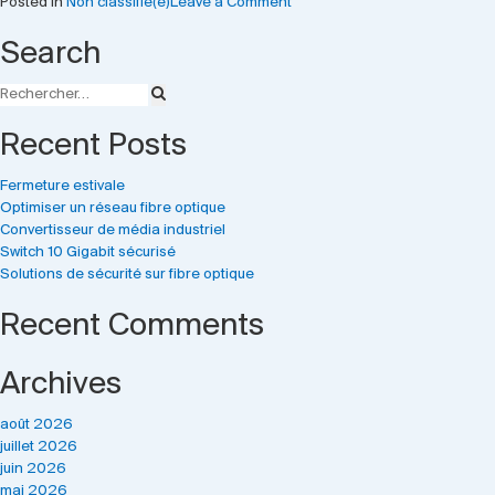
on
Posted in
Non classifié(e)
Leave a Comment
Solutions
Search
optiques
manageables
Recent Posts
Fermeture estivale
Optimiser un réseau fibre optique
Convertisseur de média industriel
Switch 10 Gigabit sécurisé
Solutions de sécurité sur fibre optique
Recent Comments
Archives
août 2026
juillet 2026
juin 2026
mai 2026