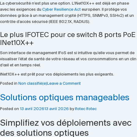
La cybersécurité n’est plus une option. L’INet10X++ est déjà en phase
avec les exigences du
Cyber Resilience Act
européen. Il protège vos
données grâce à un management crypté (HTTPS, SNMPv3, SSHv2) et un
contrôle d’accès sécurisé (IEEE 802.1X, RADIUS).
Le plus IFOTEC pour ce switch 8 ports PoE
INet10X++
Son interface de management IFoS est si intuitive qu’elle vous permet de
visualiser l’état de santé de votre réseau et vos consommations en un clin
d’œil et en temps réel.
INet10X++ est prêt pour vos déploiements les plus exigeants.
on
Posted in
Non classifié(e)
Leave a Comment
Switch
Solutions optiques manageables
8
ports
PoE
Posted on
13 avril 2026
13 avril 2026
by
Ifotec Ifotec
:
INet10X++
Simplifiez vos déploiements avec
des solutions optiques