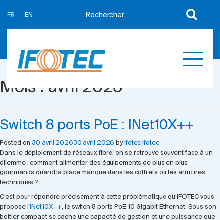
FR
EN
A propos
Actualités
Support
Partenaires
Mois :
avril 2026
Expertises
Contact
Développement sur mesure
Mes devis
Switch 8 ports PoE : INet10X++
Produits
Posted on
30 avril 2026
30 avril 2026
by
Ifotec Ifotec
Références
Dans le déploiement de réseaux fibre, on se retrouve souvent face à un
dilemme : comment alimenter des équipements de plus en plus
gourmands quand la place manque dans les coffrets ou les armoires
techniques ?
C’est pour répondre précisément à cette problématique qu’IFOTEC vous
propose l’
INet10X++
, le switch 8 ports PoE 10 Gigabit Ethernet. Sous son
boîtier compact se cache une capacité de gestion et une puissance que