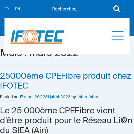
FR
EN
A propos
Actualités
Support
Partenaires
Mois :
mars 2022
Expertises
Contact
Développement sur mesure
Mes devis
25000ème CPEFibre produit chez
Produits
IFOTEC
Références
Posted on
17 mars 2022
31 juillet 2023
by
Ifotec Ifotec
Le 25 000ème CPEFibre vient
d’être produit pour le Réseau Li@n
du SIEA (Ain)