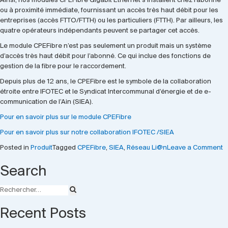
Ainsi, nos modules CPEFibre Gigabit Ethernet s’installent chez l’abonné
ou à proximité immédiate, fournissant un accès très haut débit pour les
entreprises (accès FTTO/FTTH) ou les particuliers (FTTH). Par ailleurs, les
quatre opérateurs indépendants peuvent se partager cet accès.
Le module CPEFibre n’est pas seulement un produit mais un système
d’accès très haut débit pour l’abonné. Ce qui inclue des fonctions de
gestion de la fibre pour le raccordement.
Depuis plus de 12 ans, le CPEFibre est le symbole de la collaboration
étroite entre IFOTEC et le Syndicat Intercommunal d’énergie et de e-
communication de l’Ain (SIEA).
Pour en savoir plus sur le module CPEFibre
Pour en savoir plus sur notre collaboration IFOTEC /SIEA
o
Posted in
Produit
Tagged
CPEFibre
,
SIEA
,
Réseau Li@n
Leave a Comment
2
Search
C
p
c
I
Recent Posts