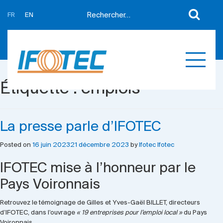
FR
EN
A propos
Actualités
Support
Partenaires
Étiquette :
emplois
Expertises
Contact
Développement sur mesure
Mes devis
La presse parle d’IFOTEC
Produits
Posted on
16 juin 2023
21 décembre 2023
by
Ifotec Ifotec
Références
IFOTEC mise à l’honneur par le
Pays Voironnais
Retrouvez le témoignage de Gilles et Yves-Gaël BILLET, directeurs
d’IFOTEC, dans l’ouvrage
« 19 entreprises pour l’emploi local »
du Pays
Voironnais.