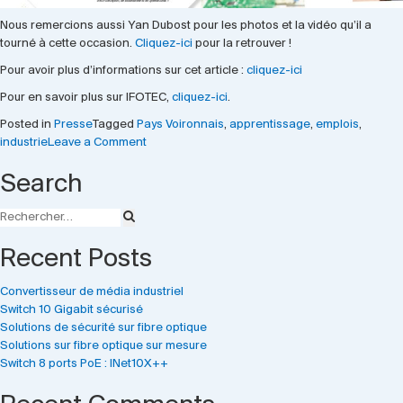
Nous remercions aussi Yan Dubost pour les photos et la vidéo qu’il a
tourné à cette occasion.
Cliquez-ici
pour la retrouver !
Pour avoir plus d’informations sur cet article :
cliquez-ici
Pour en savoir plus sur IFOTEC,
cliquez-ici
.
Posted in
Presse
Tagged
Pays Voironnais
,
apprentissage
,
emplois
,
on
industrie
Leave a Comment
La
Search
presse
parle
d’IFOTEC
Recent Posts
Convertisseur de média industriel
Switch 10 Gigabit sécurisé
Solutions de sécurité sur fibre optique
Solutions sur fibre optique sur mesure
Switch 8 ports PoE : INet10X++