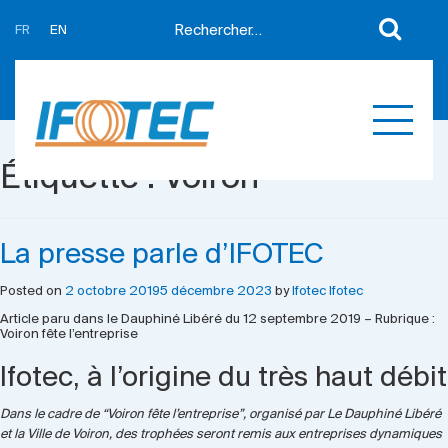
FR
EN
A propos
Actualités
Support
Partenaires
Étiquette :
Voiron
Expertises
Contact
Développement sur mesure
Mes devis
La presse parle d’IFOTEC
Produits
Posted on
2 octobre 2019
5 décembre 2023
by
Ifotec Ifotec
Références
Article paru dans le Dauphiné Libéré du 12 septembre 2019 – Rubrique :
Voiron fête l’entreprise
Ifotec, à l’origine du très haut débit
Dans le cadre de “Voiron fête l’entreprise”, organisé par Le Dauphiné Libéré
et la Ville de Voiron, des trophées seront remis aux entreprises dynamiques