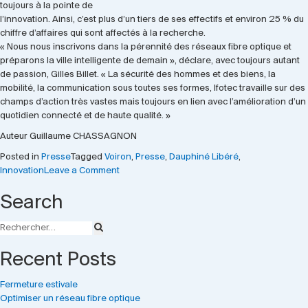
toujours à la pointe de
l’innovation. Ainsi, c’est plus d’un tiers de ses effectifs et environ 25 % du
chiffre d’affaires qui sont affectés à la recherche.
« Nous nous inscrivons dans la pérennité des réseaux fibre optique et
préparons la ville intelligente de demain », déclare, avec toujours autant
de passion, Gilles Billet. « La sécurité des hommes et des biens, la
mobilité, la communication sous toutes ses formes, Ifotec travaille sur des
champs d’action très vastes mais toujours en lien avec l’amélioration d’un
quotidien connecté et de haute qualité. »
Auteur Guillaume CHASSAGNON
Posted in
Presse
Tagged
Voiron
,
Presse
,
Dauphiné Libéré
,
on
Innovation
Leave a Comment
La
Search
presse
parle
d’IFOTEC
Recent Posts
Fermeture estivale
Optimiser un réseau fibre optique